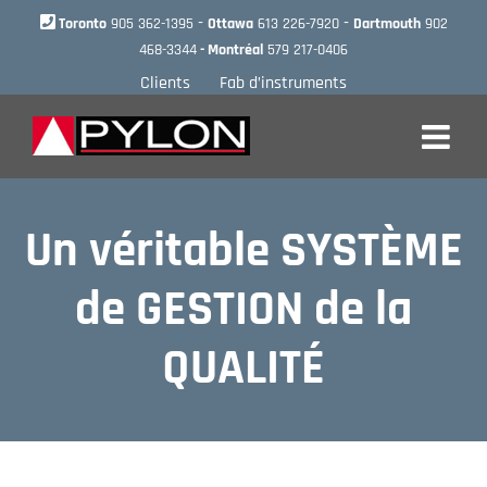
Skip
-
-
Toronto
905 362-1395
Ottawa
613 226-7920
Dartmouth
902
to
468-3344
- Montréal
579 217-0406
content
Clients
Fab d’instruments
Un véritable SYSTÈME
de GESTION de la
QUALITÉ