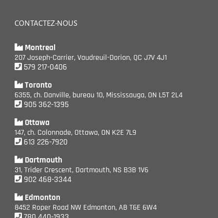
CONTACTEZ-NOUS
Montreal
207 Joseph-Carrier, Vaudreuil-Dorion, QC J7V 4J1
579 217-0406
Toronto
6355, ch. Danville, bureau 10, Mississauga, ON L5T 2L4
905 362-1395
Ottawa
147, ch. Colonnade, Ottawa, ON K2E 7L9
613 226-7920
Dartmouth
31, Trider Crescent, Dartmouth, NS B3B 1V6
902 468-3344
Edmonton
8452 Roper Road NW Edmonton, AB T6E 6W4
780 440-1933