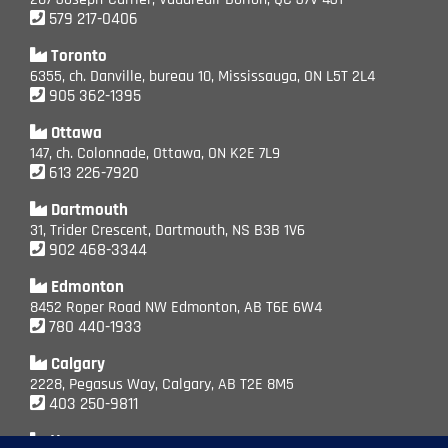
579 217-0406
Toronto
6355, ch. Danville, bureau 10, Mississauga, ON L5T 2L4
905 362-1395
Ottawa
147, ch. Colonnade, Ottawa, ON K2E 7L9
613 226-7920
Dartmouth
31, Trider Crescent, Dartmouth, NS B3B 1V6
902 468-3344
Edmonton
8452 Roper Road NW Edmonton, AB T6E 6W4
780 440-1933
Calgary
2228, Pegasus Way, Calgary, AB T2E 8M5
403 250-9811
Vancouver