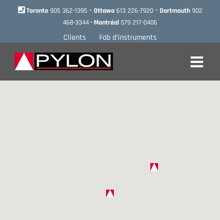
Skip
-
-
Toronto
905 362-1395
Ottawa
613 226-7920
Dartmouth
902
to
468-3344
- Montréal
579 217-0406
content
Clients
Fab d’instruments