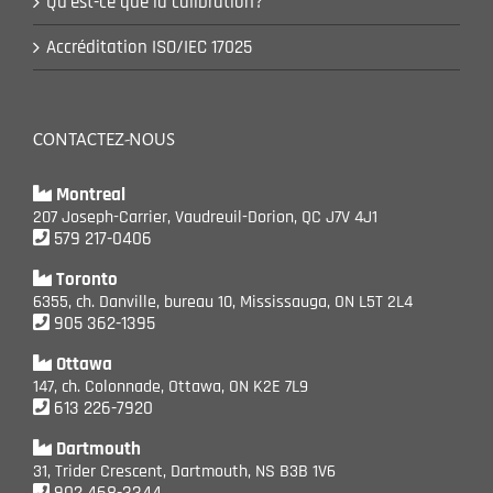
Qu’est-ce que la calibration?
Accréditation ISO/IEC 17025
CONTACTEZ-NOUS
Montreal
207 Joseph-Carrier, Vaudreuil-Dorion, QC J7V 4J1
579 217-0406
Toronto
6355, ch. Danville, bureau 10, Mississauga, ON L5T 2L4
905 362-1395
Ottawa
147, ch. Colonnade, Ottawa, ON K2E 7L9
613 226-7920
Dartmouth
31, Trider Crescent, Dartmouth, NS B3B 1V6